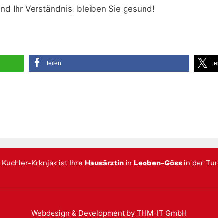
nd Ihr Verständnis, bleiben Sie gesund!
teilen
te
 Kuchler-Krknjak ist Ihre
Hausärztin
in
Leoben
–
Göss
in der Tu
Webdesign & Development by THM-IT GmbH