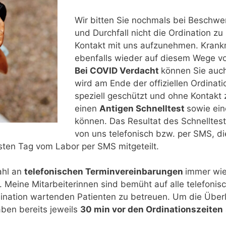
Wir bitten Sie nochmals bei Beschwe
und Durchfall nicht die Ordination zu
Kontakt mit uns aufzunehmen. Kran
ebenfalls wieder auf diesem Wege 
Bei COVID Verdacht
können Sie auch
wird am Ende der offiziellen Ordinati
speziell geschützt und ohne Kontakt
einen
Antigen Schnelltest
sowie ei
können. Das Resultat des Schnelltest
von uns telefonisch bzw. per SMS, d
ten Tag vom Labor per SMS mitgeteilt.
ahl an
telefonischen Terminvereinbarungen
immer wie
s. Meine Mitarbeiterinnen sind bemüht auf alle telefo
rdination wartenden Patienten zu betreuen. Um die Über
aben bereits jeweils
30 min vor den Ordinationszeiten