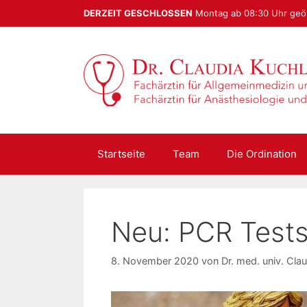
Zum
DERZEIT GESCHLOSSEN
Montag ab 08:30 Uhr geö
Inhalt
springen
Startseite
Team
Die Ordination
Neu: PCR Tests
8. November 2020
von
Dr. med. univ. Cla