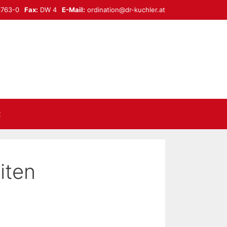
3763-0
Fax:
DW 4
E-Mail:
ordination@dr-kuchler.at
t
iten