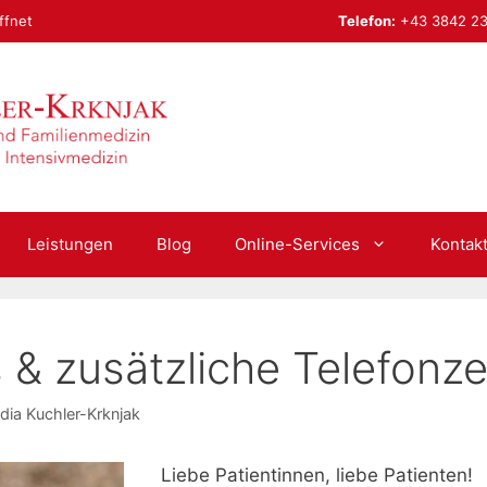
ffnet
Telefon:
+43 3842 2
Leistungen
Blog
Online-Services
Kontak
 & zusätzliche Telefonze
udia Kuchler-Krknjak
Liebe Patientinnen, liebe Patienten!