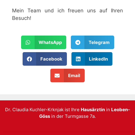
Mein Team und ich freuen uns auf Ihren
Besuch!
WhatsApp
Telegram
Facebook
LinkedIn
Email
Dr. Claudia Kuchler-Krknjak ist Ihre
Hausärztin
in
Leoben
–
Göss
in der Turmgasse 7a.